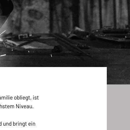
lie obliegt, ist
öchstem Niveau.
 und bringt ein